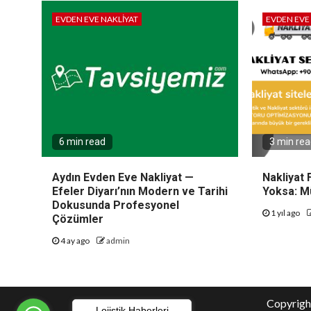
EVDEN EVE NAKLIYAT
EVDEN EVE
6 min read
3 min re
Aydın Evden Eve Nakliyat —
Nakliyat 
Efeler Diyarı’nın Modern ve Tarihi
Yoksa: M
Dokusunda Profesyonel
1 yıl ago
Çözümler
4 ay ago
admin
Copyright
Lojistik Haberleri