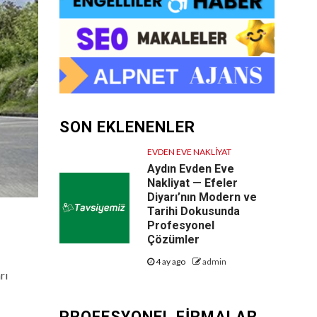
SON EKLENENLER
EVDEN EVE NAKLIYAT
Aydın Evden Eve
Nakliyat — Efeler
Diyarı’nın Modern ve
Tarihi Dokusunda
Profesyonel
Çözümler
4 ay ago
admin
rı
PROFESYONEL FIRMALAR