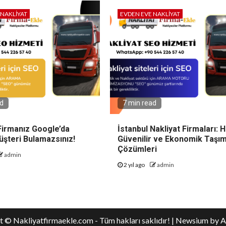
 NAKLIYAT
EVDEN EVE NAKLIYAT
ad
7 min read
Firmanız Google’da
İstanbul Nakliyat Firmaları: Hı
üşteri Bulamazsınız!
Güvenilir ve Ekonomik Taşı
Çözümleri
admin
2 yıl ago
admin
 © Nakliyatfirmaekle.com - Tüm hakları saklıdır!
|
Newsium
by A