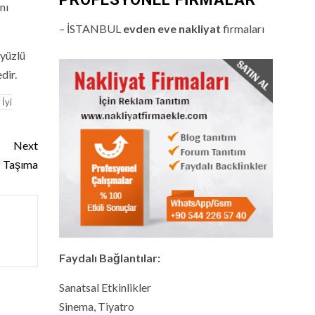
nı
– İSTANBUL
evden eve nakliyat
firmaları
 yüzlü
dir.
 İyi
Next
z Taşıma
Faydalı Bağlantılar:
Sanatsal Etkinlikler
Sinema, Tiyatro