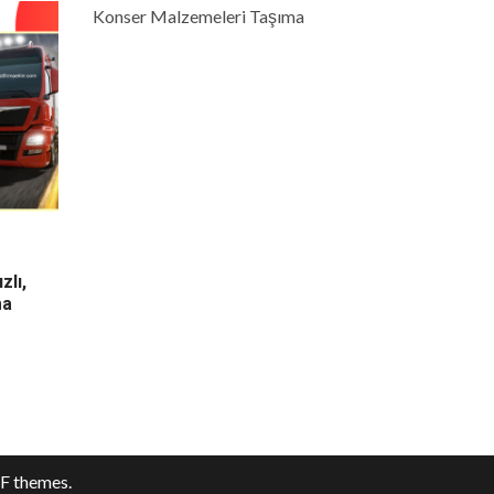
Konser Malzemeleri Taşıma
zlı,
ma
F themes.