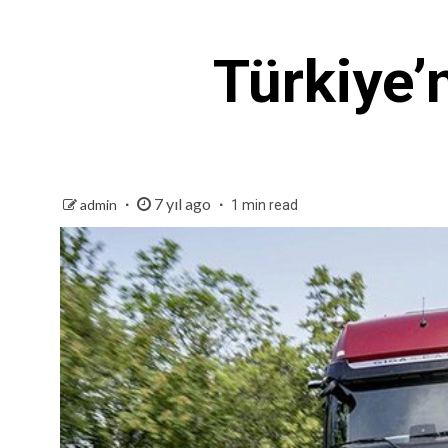
Türkiye’
7 yıl ago
admin
1 min read