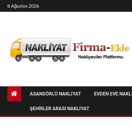
Skip
8 Ağustos 2026
to
content
ASANSÖRLÜ NAKLİYAT
EVDEN EVE NAKL
ŞEHİRLER ARASI NAKLİYAT