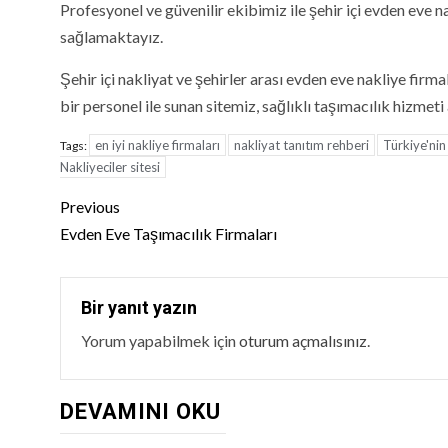
Profesyonel ve güvenilir ekibimiz ile şehir içi evden eve n
sağlamaktayız.
Şehir içi nakliyat ve şehirler arası evden eve nakliye firma
bir personel ile sunan sitemiz, sağlıklı taşımacılık hizmet
en iyi nakliye firmaları
nakliyat tanıtım rehberi
Türkiye'nin
Tags:
Nakliyeciler sitesi
Continue
Previous
Reading
Evden Eve Taşımacılık Firmaları
Bir yanıt yazın
Yorum yapabilmek için
oturum açmalısınız
.
DEVAMINI OKU