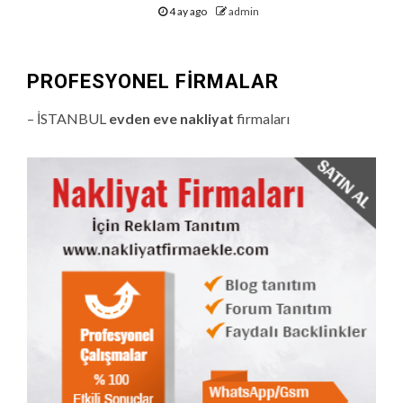
4 ay ago
admin
PROFESYONEL FIRMALAR
– İSTANBUL
evden eve nakliyat
firmaları