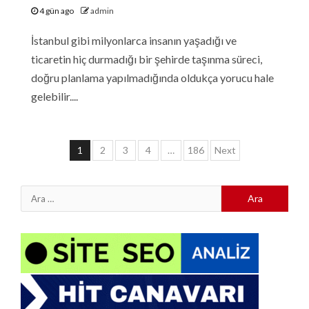
4 gün ago
admin
İstanbul gibi milyonlarca insanın yaşadığı ve
ticaretin hiç durmadığı bir şehirde taşınma süreci,
doğru planlama yapılmadığında oldukça yorucu hale
gelebilir....
Yazı
1
2
3
4
…
186
Next
sayfalaması
Arama: