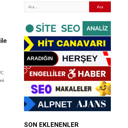
Arama:
ile
WC
eni
SON EKLENENLER