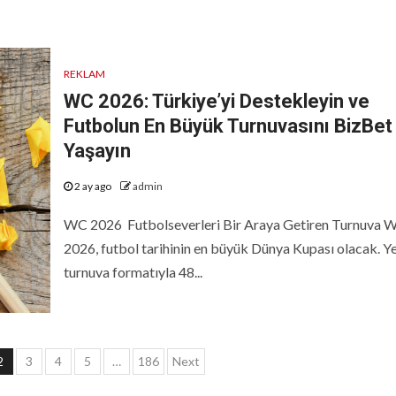
REKLAM
WC 2026: Türkiye’yi Destekleyin ve
Futbolun En Büyük Turnuvasını BizBet 
Yaşayın
2 ay ago
admin
WC 2026 Futbolseverleri Bir Araya Getiren Turnuva 
2026, futbol tarihinin en büyük Dünya Kupası olacak. Y
turnuva formatıyla 48...
2
3
4
5
…
186
Next
ması