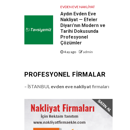
EVDEN EVE NAKLIYAT
Aydın Evden Eve
Nakliyat — Efeler
Diyarı’nın Modern ve
Tarihi Dokusunda
Profesyonel
Çözümler
4 ay ago
admin
PROFESYONEL FIRMALAR
– İSTANBUL
evden eve nakliyat
firmaları