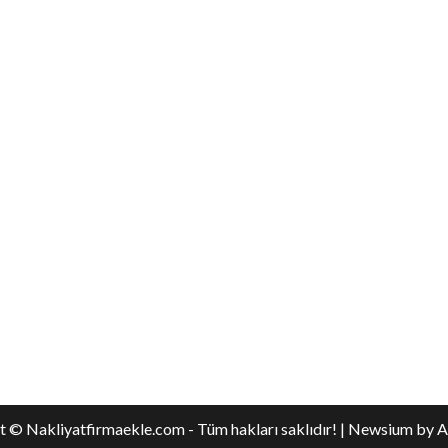
 © Nakliyatfirmaekle.com - Tüm hakları saklıdır!
|
Newsium
by A