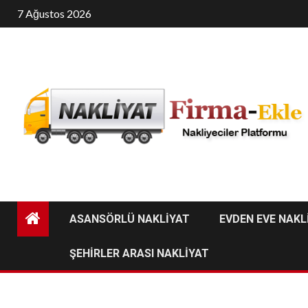
Skip
7 Ağustos 2026
to
content
ASANSÖRLÜ NAKLİYAT
EVDEN EVE NAKL
ŞEHİRLER ARASI NAKLİYAT