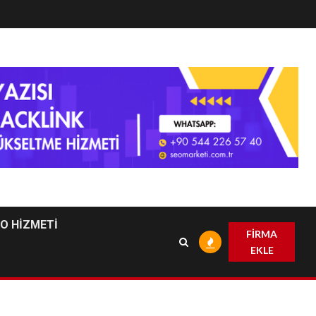
EO HİZMETİ
FİRMA
EKLE