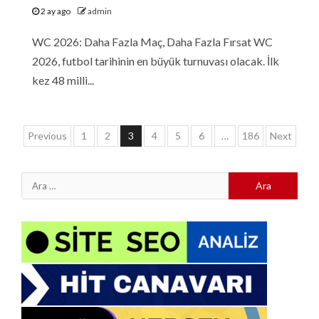
2 ay ago
admin
WC 2026: Daha Fazla Maç, Daha Fazla Fırsat WC
2026, futbol tarihinin en büyük turnuvası olacak. İlk
kez 48 milli...
Yazı
Previous
1
2
3
4
5
6
…
186
Next
sayfalaması
Arama: