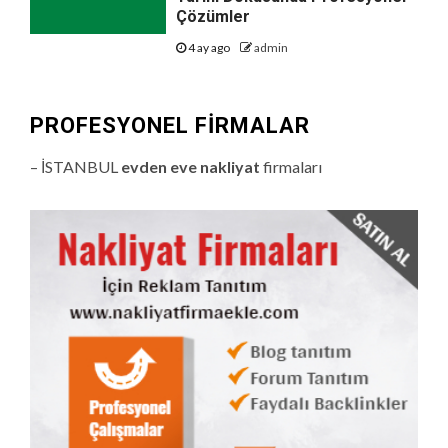
Çözümler
4 ay ago
admin
PROFESYONEL FIRMALAR
– İSTANBUL
evden eve nakliyat
firmaları