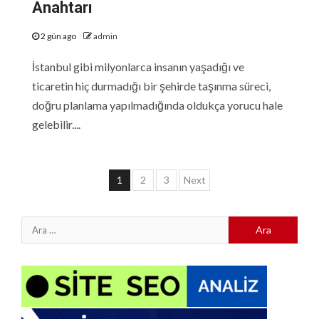
Anahtarı
2 gün ago
admin
İstanbul gibi milyonlarca insanın yaşadığı ve
ticaretin hiç durmadığı bir şehirde taşınma süreci,
doğru planlama yapılmadığında oldukça yorucu hale
gelebilir....
Yazı
1
2
3
Next
sayfalaması
Arama: