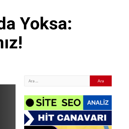
da Yoksa:
ız!
Arama: