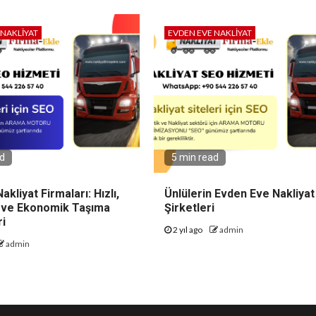
 NAKLIYAT
EVDEN EVE NAKLIYAT
ad
5 min read
akliyat Firmaları: Hızlı,
Ünlülerin Evden Eve Nakliyat
r ve Ekonomik Taşıma
Şirketleri
i
2 yıl ago
admin
admin