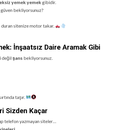
eksiz yemek yemek
gibidir.
an güven bekliyorsunuz?
i duran sitenize motor takar.
ek: İnşaatsız Daire Aramak Gibi
i değil
şans
bekliyorsunuz.
ırtında taşır.
ri Sizden Kaçar
zıp telefon yazmayan siteler…
ineleri.