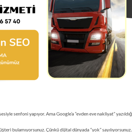
siyle senfoni yapıyor. Ama Google’a “evden eve nakliyat” yazıldığ
eri bulamıyorsunuz. Çünkü dijital dünyada “yok” sayılıyorsunuz.