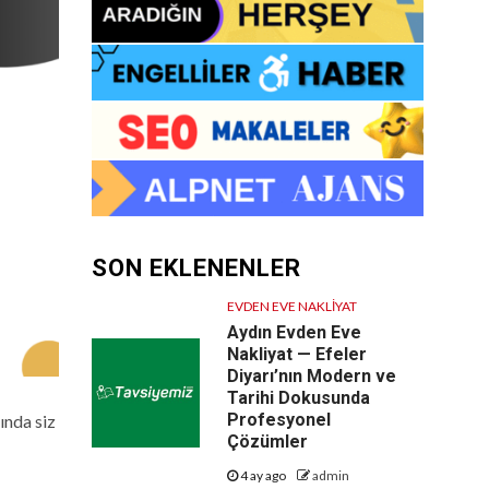
SON EKLENENLER
EVDEN EVE NAKLIYAT
Aydın Evden Eve
Nakliyat — Efeler
Diyarı’nın Modern ve
Tarihi Dokusunda
Profesyonel
ında siz
Çözümler
4 ay ago
admin