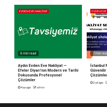
EVDEN EVE NAKLIYAT
EVDEN EVE
6 min read
7 min re
Aydın Evden Eve Nakliyat —
İstanbul N
Efeler Diyarı’nın Modern ve Tarihi
Güvenili
Dokusunda Profesyonel
Çözümler
Çözümler
2 yıl ago
4 ay ago
admin