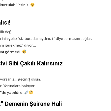
kurtulabilirsiniz.
ısı!
cük değil…
rinin gelip “siz burada mıydınız?” diye sormasını sağlar.
eklam gerekmez” diyor…
ını görmedi.
 Gibi Çakılı Kalırsınız
diyorsanız… geçmiş olsun.
r. Yorumlara bakıyor.
de yapıldı o.
z” Demenin Şairane Hali