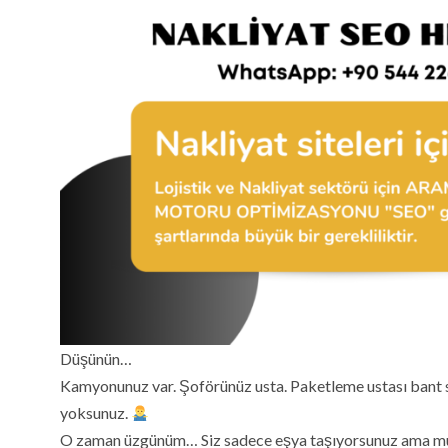
Düşünün…
Kamyonunuz var. Şoförünüz usta. Paketleme ustası bant se
yoksunuz.
O zaman üzgünüm… Siz sadece eşya taşıyorsunuz ama müşt