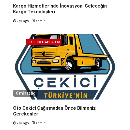
Kargo Hizmetlerinde İnovasyon: Geleceğin
Kargo Teknolojileri
2 yıl ago
admin
LOJISTIK HABERLERI
6 min read
Oto Çekici Çağırmadan Önce Bilmeniz
Gerekenler
2 yıl ago
admin