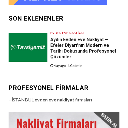
SON EKLENENLER
EVDEN EVE NAKLIYAT
Aydın Evden Eve Nakliyat —
Efeler Diyarı’nın Modern ve
Tarihi Dokusunda Profesyonel
Çözümler
4 ay ago
admin
PROFESYONEL FIRMALAR
– İSTANBUL
evden eve nakliyat
firmaları