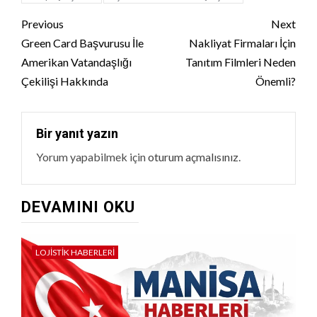
Continue
Previous
Next
Reading
Green Card Başvurusu İle
Nakliyat Firmaları İçin
Amerikan Vatandaşlığı
Tanıtım Filmleri Neden
Çekilişi Hakkında
Önemli?
Bir yanıt yazın
Yorum yapabilmek için
oturum açmalısınız
.
DEVAMINI OKU
LOJISTIK HABERLERI