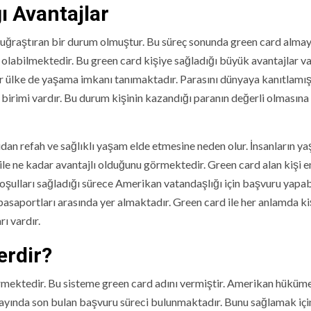
ı Avantajlar
da uğraştıran bir durum olmuştur. Bu süreç sonunda green card alma
 olabilmektedir. Bu green card kişiye sağladığı büyük avantajlar va
r ülke de yaşama imkanı tanımaktadır. Parasını dünyaya kanıtlamış
birimi vardır. Bu durum kişinin kazandığı paranın değerli olmasın
ıdan refah ve sağlıklı yaşam elde etmesine neden olur. İnsanların y
am ile ne kadar avantajlı olduğunu görmektedir. Green card alan kişi e
oşulları sağladığı sürece Amerikan vatandaşlığı için başvuru yapabi
pasaportları arasında yer almaktadır. Green card ile her anlamda ki
ı vardır.
erdir?
rmektedir. Bu sisteme green card adını vermiştir. Amerikan hüküme
 ayında son bulan başvuru süreci bulunmaktadır. Bunu sağlamak için