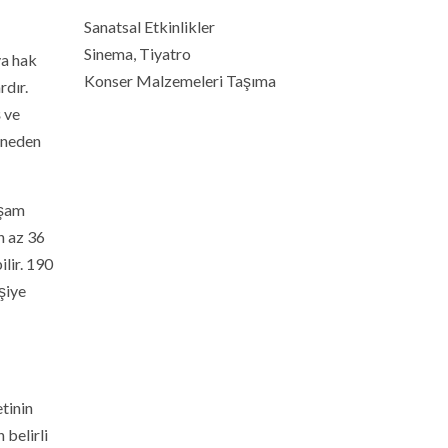
Sanatsal Etkinlikler
Sinema, Tiyatro
ya hak
Konser Malzemeleri Taşıma
rdır.
 ve
a neden
aşam
n az 36
lir. 190
şiye
tinin
 belirli