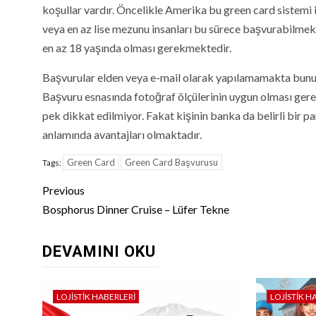
koşullar vardır. Öncelikle Amerika bu green card sistemi i
veya en az lise mezunu insanları bu sürece başvurabilmek
en az 18 yaşında olması gerekmektedir.
Başvurular elden veya e-mail olarak yapılamamakta bunun
Başvuru esnasında fotoğraf ölçülerinin uygun olması gere
pek dikkat edilmiyor. Fakat kişinin banka da belirli bir p
anlamında avantajları olmaktadır.
Green Card
Green Card Başvurusu
Tags:
Continue
Previous
Reading
Bosphorus Dinner Cruise – Lüfer Tekne
DEVAMINI OKU
LOJISTIK HABERLERI
LOJISTIK H