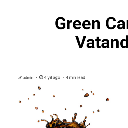
Green Ca
Vatand
4 yıl ago
admin
4 min read