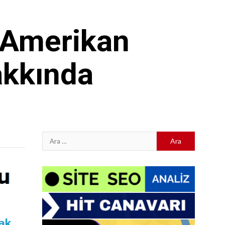
 Amerikan
akkında
Arama: