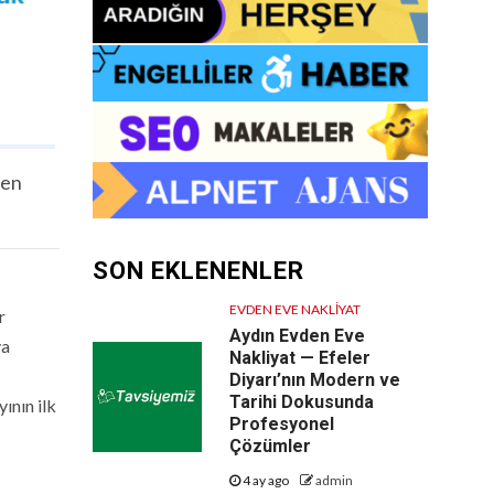
een
SON EKLENENLER
EVDEN EVE NAKLIYAT
r
Aydın Evden Eve
ya
Nakliyat — Efeler
Diyarı’nın Modern ve
Tarihi Dokusunda
ının ilk
Profesyonel
Çözümler
4 ay ago
admin