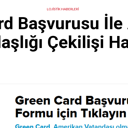
LOJISTIK HABERLERI
rd Başvurusu İle
aşlığı Çekilişi H