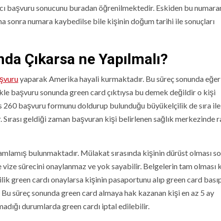
cı başvuru sonucunu buradan öğrenilmektedir. Eskiden bu numara
 sonra numara kaybedilse bile kişinin doğum tarihi ile sonuçları
da Çıkarsa ne Yapılmalı?
aşvuru
yaparak Amerika hayali kurmaktadır. Bu süreç sonunda eğer
kle başvuru sonunda green card çıktıysa bu demek değildir o kişi
s 260 başvuru formunu doldurup bulunduğu büyükelçilik de sıra ile
 Sırası geldiği zaman başvuran kişi belirlenen sağlık merkezinde 
mamlamış bulunmaktadır. Mülakat sırasında kişinin dürüst olması s
de vize sürecini onaylanmaz ve yok sayabilir. Belgelerin tam olması 
lik green cardı onaylarsa kişinin pasaportunu alıp green card bası
. Bu süreç sonunda green card almaya hak kazanan kişi en az 5 ay
adığı durumlarda green cardı iptal edilebilir.