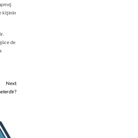
yapmış
 kişinin
r.
 güce de
a
Next
elerdir?