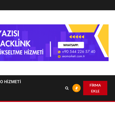
EO HİZMETİ
FİRMA
EKLE