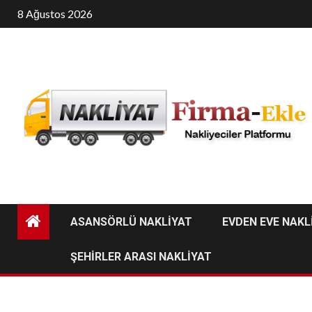
Skip
8 Ağustos 2026
to
content
ASANSÖRLÜ NAKLİYAT
EVDEN EVE NAKL
ŞEHİRLER ARASI NAKLİYAT