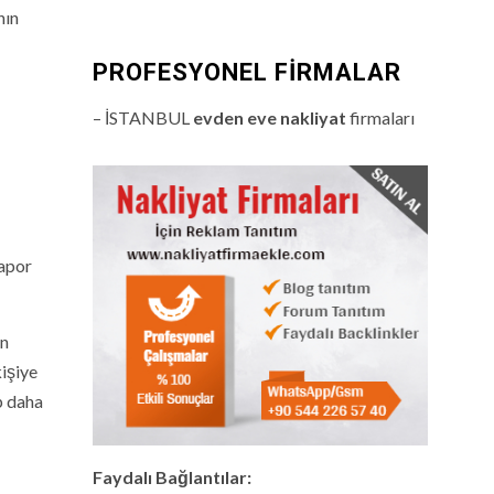
nın
PROFESYONEL FIRMALAR
– İSTANBUL
evden eve nakliyat
firmaları
rapor
on
kişiye
p daha
Faydalı Bağlantılar: