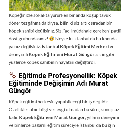
Köpeğinizle sokakta yürürken bir anda koşup tavuk
döner tezgâhına daldıysa, bilin ki siz artık sıradan bir
köpek sahibi değilsiniz. Siz, “acil müdahale gereken” patili
dost grubundasınız!
Neyse ki İstanbul’da bu konuda
yalnız değilsiniz.
İstanbul Köpek Eğitimi Merkezi
ve
deneyimli
Köpek Eğitmeni Murat Güngör
, sizin gibi
yüzlerce köpek sahibinin hayatını değiştirdi.
Eğitimde Profesyonellik: Köpek
Eğitiminde Değişimin Adı Murat
Güngör
Köpek eğitimi herkesin yapabileceği bir iş değildir.
Özellikle sabır, bilgi ve sevgi olmadan bu süreç sonuçsuz
kalır.
Köpek Eğitmeni Murat Güngör
, yılların deneyimi
ve binlerce başarılı eğitim süreciyle İstanbul’da bu işin