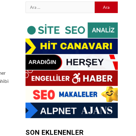
Arama:
ner
ahibi
SON EKLENENLER