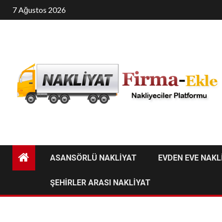
Skip
7 Ağustos 2026
to
content
ASANSÖRLÜ NAKLİYAT
EVDEN EVE NAKL
ŞEHİRLER ARASI NAKLİYAT