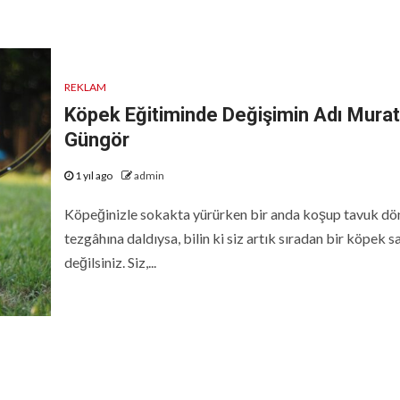
REKLAM
Köpek Eğitiminde Değişimin Adı Murat
Güngör
1 yıl ago
admin
Köpeğinizle sokakta yürürken bir anda koşup tavuk dö
tezgâhına daldıysa, bilin ki siz artık sıradan bir köpek s
değilsiniz. Siz,...