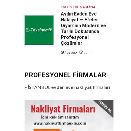
EVDEN EVE NAKLIYAT
Aydın Evden Eve
Nakliyat — Efeler
Diyarı’nın Modern ve
Tarihi Dokusunda
Profesyonel
Çözümler
4 ay ago
admin
PROFESYONEL FIRMALAR
– İSTANBUL
evden eve nakliyat
firmaları