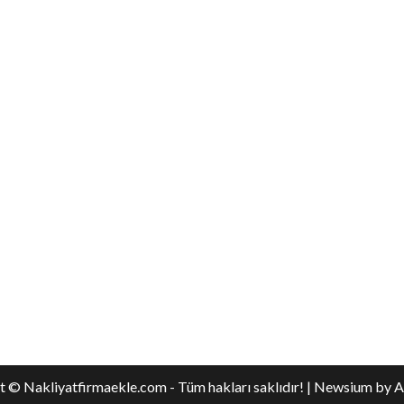
 © Nakliyatfirmaekle.com - Tüm hakları saklıdır!
|
Newsium
by A