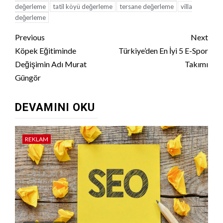
değerleme
tatil köyü değerleme
tersane değerleme
villa
değerleme
Continue
Previous
Next
Reading
Köpek Eğitiminde
Türkiye’den En İyi 5 E-Spor
Değişimin Adı Murat
Takımı
Güngör
DEVAMINI OKU
REKLAM