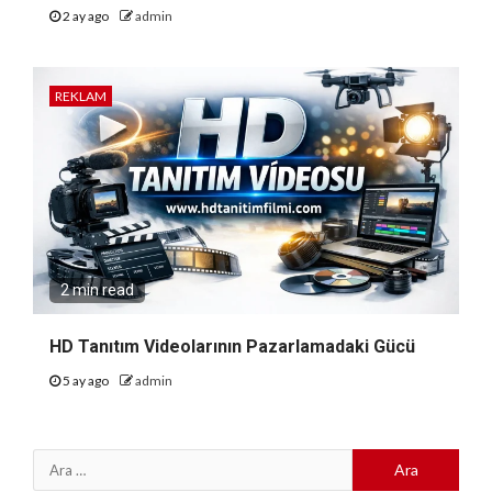
2 ay ago
admin
REKLAM
2 min read
HD Tanıtım Videolarının Pazarlamadaki Gücü
5 ay ago
admin
Arama: