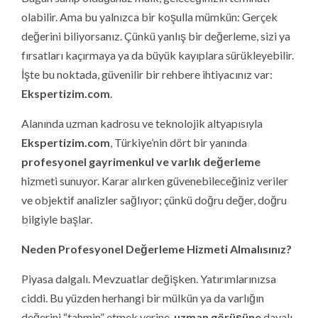
olabilir. Ama bu yalnızca bir koşulla mümkün: Gerçek
değerini biliyorsanız. Çünkü yanlış bir değerleme, sizi ya
fırsatları kaçırmaya ya da büyük kayıplara sürükleyebilir.
İşte bu noktada, güvenilir bir rehbere ihtiyacınız var:
Ekspertizim.com
.
Alanında uzman kadrosu ve teknolojik altyapısıyla
Ekspertizim.com
, Türkiye’nin dört bir yanında
profesyonel gayrimenkul ve varlık değerleme
hizmeti sunuyor. Karar alırken güvenebileceğiniz veriler
ve objektif analizler sağlıyor; çünkü doğru değer, doğru
bilgiyle başlar.
Neden Profesyonel Değerleme Hizmeti Almalısınız?
Piyasa dalgalı. Mevzuatlar değişken. Yatırımlarınızsa
ciddi. Bu yüzden herhangi bir mülkün ya da varlığın
değerini “tahmin” etmek yerine,
uzman görüşüne
dayalı,