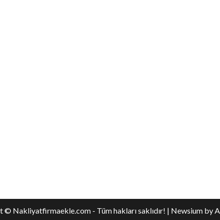
 © Nakliyatfirmaekle.com - Tüm hakları saklıdır!
|
Newsium
by A