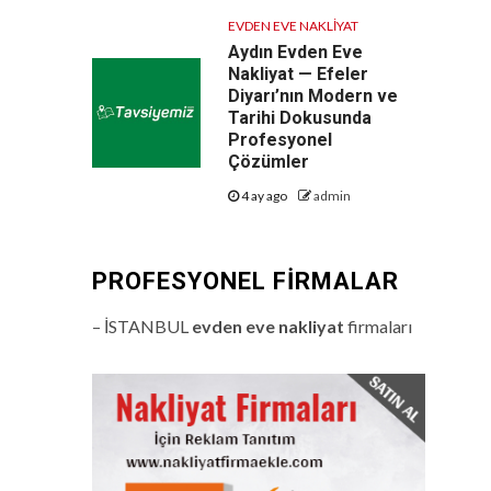
EVDEN EVE NAKLIYAT
Aydın Evden Eve
Nakliyat — Efeler
Diyarı’nın Modern ve
Tarihi Dokusunda
Profesyonel
Çözümler
4 ay ago
admin
PROFESYONEL FIRMALAR
– İSTANBUL
evden eve nakliyat
firmaları