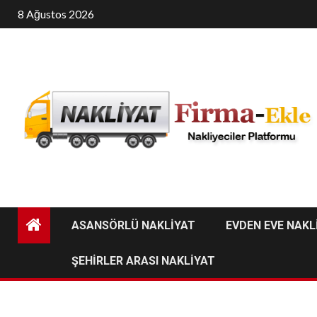
Skip
8 Ağustos 2026
to
content
ASANSÖRLÜ NAKLİYAT
EVDEN EVE NAKL
ŞEHİRLER ARASI NAKLİYAT