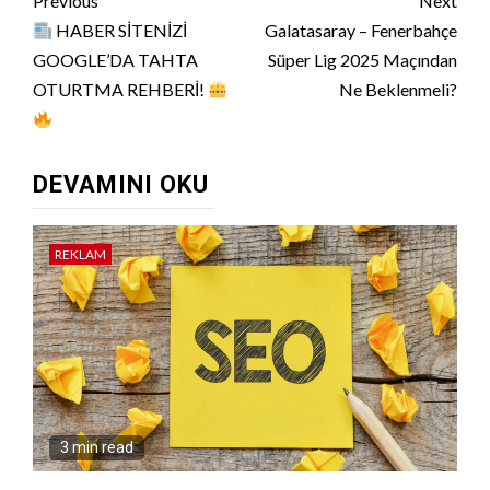
Continue
Previous
Next
Reading
HABER SİTENİZİ
Galatasaray – Fenerbahçe
GOOGLE’DA TAHTA
Süper Lig 2025 Maçından
OTURTMA REHBERİ!
Ne Beklenmeli?
DEVAMINI OKU
REKLAM
3 min read