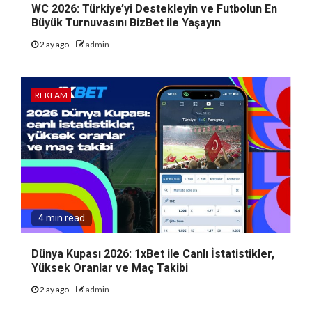
WC 2026: Türkiye’yi Destekleyin ve Futbolun En
Büyük Turnuvasını BizBet ile Yaşayın
2 ay ago
admin
REKLAM
4 min read
Dünya Kupası 2026: 1xBet ile Canlı İstatistikler,
Yüksek Oranlar ve Maç Takibi
2 ay ago
admin