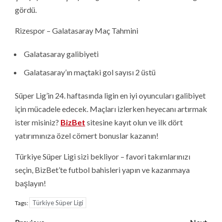
gördü.
Rizespor – Galatasaray Maç Tahmini
Galatasaray galibiyeti
Galatasaray’ın maçtaki gol sayısı 2 üstü
Süper Lig’in 24. haftasında ligin en iyi oyuncuları galibiyet
için mücadele edecek. Maçları izlerken heyecanı artırmak
ister misiniz?
BizBet
sitesine kayıt olun ve ilk dört
yatırımınıza özel cömert bonuslar kazanın!
Türkiye Süper Ligi sizi bekliyor – favori takımlarınızı
seçin, BizBet’te futbol bahisleri yapın ve kazanmaya
başlayın!
Türkiye Süper Ligi
Tags: