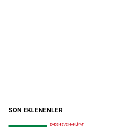
SON EKLENENLER
EVDEN EVE NAKLIYAT