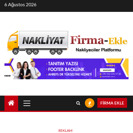
Skip
6 Ağustos 2026
to
content
Primary
FİRMA EKLE
Menu
REKLAM