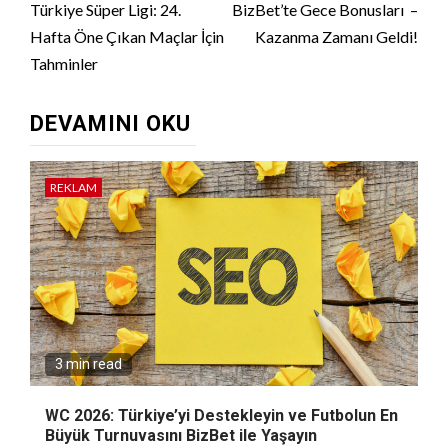
Reading
Türkiye Süper Ligi: 24.
BizBet’te Gece Bonusları –
Hafta Öne Çıkan Maçlar İçin
Kazanma Zamanı Geldi!
Tahminler
DEVAMINI OKU
REKLAM
3 min read
WC 2026: Türkiye’yi Destekleyin ve Futbolun En
Büyük Turnuvasını BizBet ile Yaşayın