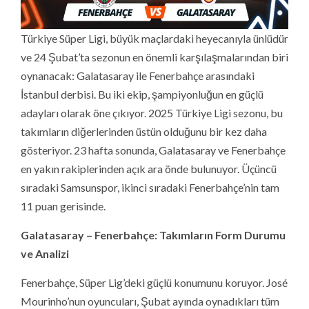
Türkiye Süper Ligi, büyük maçlardaki heyecanıyla ünlüdür
ve 24 Şubat’ta sezonun en önemli karşılaşmalarından biri
oynanacak: Galatasaray ile Fenerbahçe arasındaki
İstanbul derbisi. Bu iki ekip, şampiyonluğun en güçlü
adayları olarak öne çıkıyor. 2025 Türkiye Ligi sezonu, bu
takımların diğerlerinden üstün olduğunu bir kez daha
gösteriyor. 23 hafta sonunda, Galatasaray ve Fenerbahçe
en yakın rakiplerinden açık ara önde bulunuyor. Üçüncü
sıradaki Samsunspor, ikinci sıradaki Fenerbahçe’nin tam
11 puan gerisinde.
Galatasaray – Fenerbahçe: Takımların Form Durumu
ve Analizi
Fenerbahçe, Süper Lig’deki güçlü konumunu koruyor. José
Mourinho’nun oyuncuları, Şubat ayında oynadıkları tüm