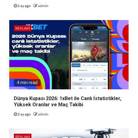
2 ay ago
admin
REKLAM
4 min read
Dünya Kupası 2026: 1xBet ile Canlı İstatistikler,
Yüksek Oranlar ve Maç Takibi
2 ay ago
admin
REKLAM