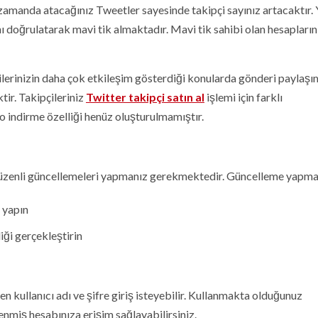
zamanda atacağınız Tweetler sayesinde takipçi sayınız artacaktır.
nı doğrulatarak mavi tik almaktadır. Mavi tik sahibi olan hesapların
ilerinizin daha çok etkileşim gösterdiği konularda gönderi paylaşı
tir. Takipçileriniz
Twitter takipçi satın al
işlemi için farklı
o indirme özelliği henüz oluşturulmamıştır.
düzenli güncellemeleri yapmanız gerekmektedir. Güncelleme yapmak
ş yapın
ği gerçekleştirin
kullanıcı adı ve şifre giriş isteyebilir. Kullanmakta olduğunuz
enmiş hesabınıza erişim sağlayabilirsiniz.