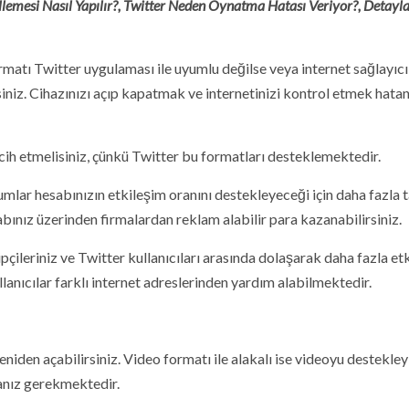
lemesi Nasıl Yapılır?,
Twitter Neden Oynatma Hatası Veriyor?, Detayl
rmatı Twitter uygulaması ile uyumlu değilse veya internet sağlayıc
iniz. Cihazınızı açıp kapatmak ve internetinizi kontrol etmek hatan
ih etmelisiniz, çünkü Twitter bu formatları desteklemektedir.
rumlar hesabınızın etkileşim oranını destekleyeceği için daha fazla 
bınız üzerinden firmalardan reklam alabilir para kazanabilirsiniz.
pçileriniz ve Twitter kullanıcıları arasında dolaşarak daha fazla et
llanıcılar farklı internet adreslerinden yardım alabilmektedir.
eniden açabilirsiniz. Video formatı ile alakalı ise videoyu destekley
anız gerekmektedir.