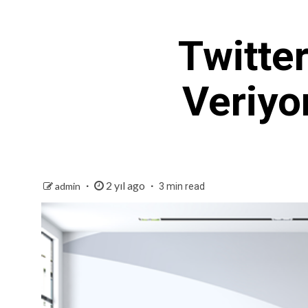
Twitte
Veriyo
2 yıl ago
admin
3 min read