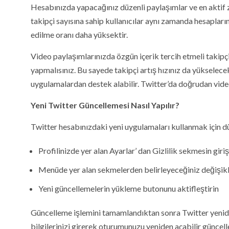
Hesabınızda yapacağınız düzenli paylaşımlar ve en aktif 
takipçi sayısına sahip kullanıcılar aynı zamanda hesapları
edilme oranı daha yüksektir.
Video paylaşımlarınızda özgün içerik tercih etmeli takipç
yapmalısınız. Bu sayede takipçi artış hızınız da yükselecek
uygulamalardan destek alabilir. Twitter’da doğrudan vide
Yeni Twitter Güncellemesi Nasıl Yapılır?
Twitter hesabınızdaki yeni uygulamaları kullanmak için 
Profilinizde yer alan Ayarlar’ dan Gizlilik sekmesin giri
Menüde yer alan sekmelerden belirleyeceğiniz değişikli
Yeni güncellemelerin yükleme butonunu aktifleştirin
Güncelleme işlemini tamamlandıktan sonra Twitter yeniden 
bilgilerinizi girerek oturumunuzu yeniden açabilir güncell