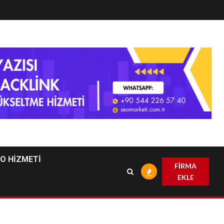
EO HİZMETİ
FİRMA
EKLE