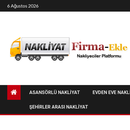
Skip
6 Ağustos 2026
to
content
ASANSÖRLÜ NAKLİYAT
EVDEN EVE NAKL
ŞEHİRLER ARASI NAKLİYAT