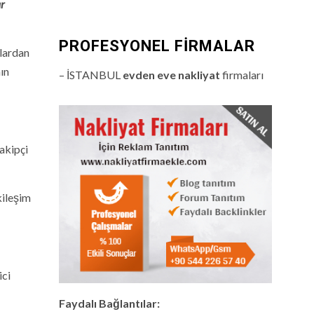
ar
PROFESYONEL FIRMALAR
ılardan
ın
– İSTANBUL
evden eve nakliyat
firmaları
takipçi
kileşim
ici
Faydalı Bağlantılar: