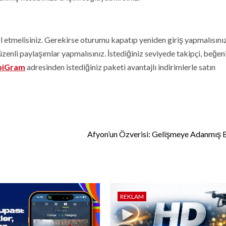
l etmelisiniz. Gerekirse oturumu kapatıp yeniden giriş yapmalısınız
enli paylaşımlar yapmalısınız. İstediğiniz seviyede takipçi, beğeni
piGram
adresinden istediğiniz paketi avantajlı indirimlerle satın
Afyon’un Özverisi: Gelişmeye Adanmış B
REKLAM