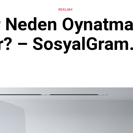
REKLAM
r Neden Oynatma
r? – SosyalGram