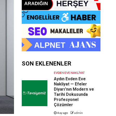
SON EKLENENLER
EVDEN EVE NAKLIYAT
Aydın Evden Eve
Nakliyat — Efeler
Diyarı’nın Modern ve
Tarihi Dokusunda
Profesyonel
Çözümler
4 ay ago
admin