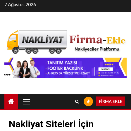
Skip
7 Ağustos 2026
to
content
Primary
FİRMA EKLE
Menu
Nakliyat Siteleri İçin