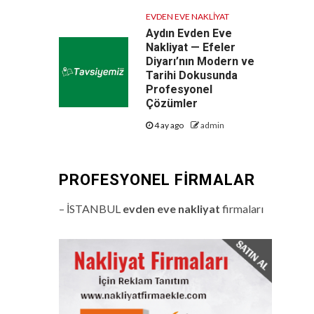
EVDEN EVE NAKLIYAT
Aydın Evden Eve
Nakliyat — Efeler
Diyarı’nın Modern ve
Tarihi Dokusunda
Profesyonel
Çözümler
4 ay ago
admin
PROFESYONEL FIRMALAR
– İSTANBUL
evden eve nakliyat
firmaları