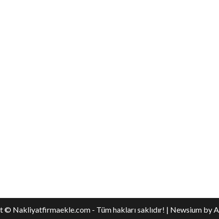
 © Nakliyatfirmaekle.com - Tüm hakları saklıdır!
|
Newsium
by A