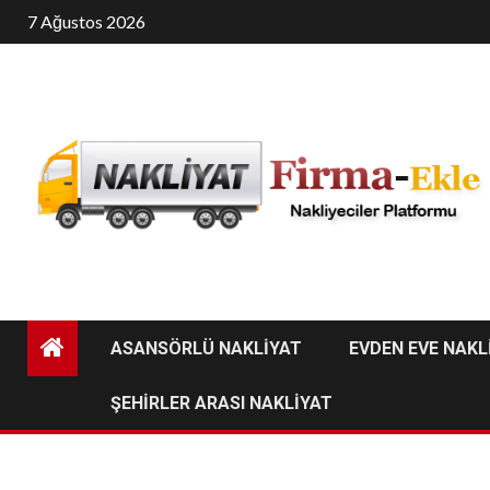
Skip
7 Ağustos 2026
to
content
ASANSÖRLÜ NAKLİYAT
EVDEN EVE NAKL
ŞEHİRLER ARASI NAKLİYAT