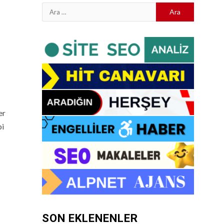
Arama:
er
bi
SON EKLENENLER