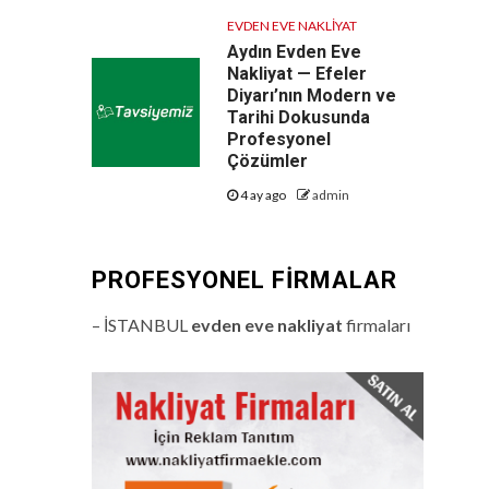
EVDEN EVE NAKLIYAT
Aydın Evden Eve
Nakliyat — Efeler
Diyarı’nın Modern ve
Tarihi Dokusunda
Profesyonel
Çözümler
4 ay ago
admin
PROFESYONEL FIRMALAR
– İSTANBUL
evden eve nakliyat
firmaları