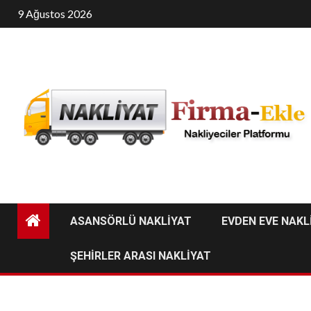
Skip
9 Ağustos 2026
to
content
ASANSÖRLÜ NAKLİYAT
EVDEN EVE NAKL
ŞEHİRLER ARASI NAKLİYAT