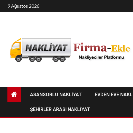
Skip
9 Ağustos 2026
to
content
ASANSÖRLÜ NAKLİYAT
EVDEN EVE NAKL
ŞEHİRLER ARASI NAKLİYAT