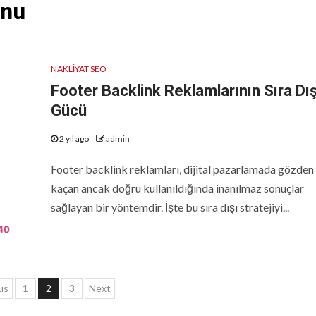
onu
NAKLIYAT SEO
Footer Backlink Reklamlarının Sıra Dış
Gücü
2 yıl ago
admin
Footer backlink reklamları, dijital pazarlamada gözden
kaçan ancak doğru kullanıldığında inanılmaz sonuçlar
sağlayan bir yöntemdir. İşte bu sıra dışı stratejiyi...
ı
us
1
2
3
Next
falaması