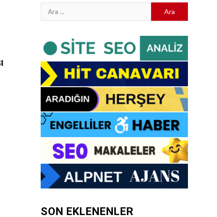
Arama:
ı
SON EKLENENLER