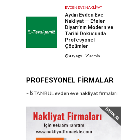
EVDEN EVE NAKLIYAT
Aydın Evden Eve
Nakliyat — Efeler
Diyarı’nın Modern ve
Tarihi Dokusunda
Profesyonel
Çözümler
4 ay ago
admin
PROFESYONEL FIRMALAR
– İSTANBUL
evden eve nakliyat
firmaları