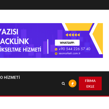
EO HİZMETİ
FİRMA
EKLE