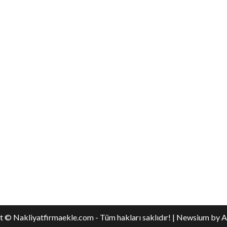
 © Nakliyatfirmaekle.com - Tüm hakları saklıdır!
|
Newsium
by A