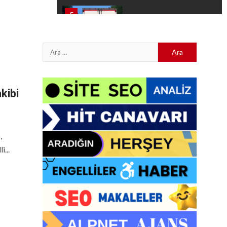
5
İstanbul En Çok
Tercih Edilen
Nakliyat Şirketleri
Arama:
Aydın Evden Eve
1
Nakliyat — Efeler
Diyarı’nın Modern ve
kibi
Tarihi Dokusunda
Profesyonel
Çözümler
,
2
Nakliyat Firmanız
...
Google’da Yoksa:
Müşteri
Bulamazsınız!
İstanbul Nakliyat
3
Firmaları: Hızlı,
Güvenilir ve