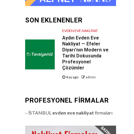
Ekonomik Taşıma
Çözümleri
SON EKLENENLER
EVDEN EVE NAKLIYAT
Aydın Evden Eve
Nakliyat — Efeler
Diyarı’nın Modern ve
Tarihi Dokusunda
Profesyonel
Çözümler
4 ay ago
admin
PROFESYONEL FIRMALAR
– İSTANBUL
evden eve nakliyat
firmaları