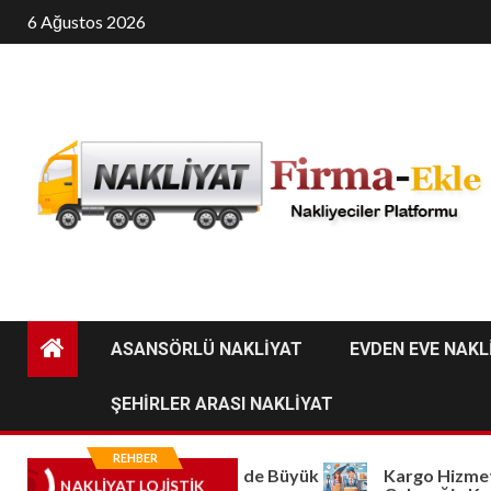
Skip
6 Ağustos 2026
to
content
ASANSÖRLÜ NAKLİYAT
EVDEN EVE NAKL
ŞEHİRLER ARASI NAKLİYAT
REHBER
Manisa Nakliyat Sektöründe Büyük
Kargo Hizmetler
NAKLIYAT LOJISTIK