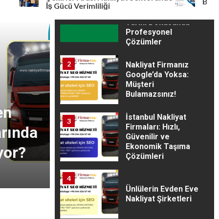
Beysoy
1
Nakliyat — Efeler
İş Gücü Verimliliği
Diyarı’nın Modern ve
Tarihi Dokusunda
Profesyonel
NAKLIYAT SEO
Çözümler
2
Nakliyat Firmanız
Google’da Yoksa:
Müşteri
3 min read
Bulamazsınız!
en
Mobil SEO: Siteniz
İstanbul Nakliyat
3
Firmaları: Hızlı,
rında
Telefonlarda Kaç
Güvenilir ve
Ekonomik Taşıma
yor?
Puan Alıyor?
Çözümleri
1 yıl ago
admin
4
Ünlülerin Evden Eve
Nakliyat Şirketleri