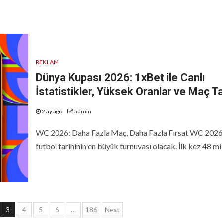
REKLAM
Dünya Kupası 2026: 1xBet ile Canlı
İstatistikler, Yüksek Oranlar ve Maç Ta
2 ay ago
admin
WC 2026: Daha Fazla Maç, Daha Fazla Fırsat WC 2026
futbol tarihinin en büyük turnuvası olacak. İlk kez 48 milli
3
4
5
6
…
186
Next