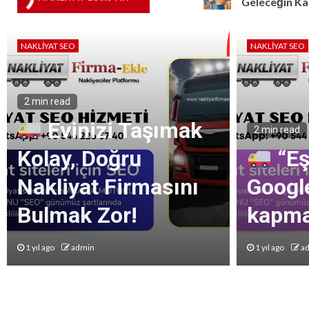
Canlanma
Geleceğin Kargo
NAKLIYAT SEO
NAKLIYAT SEO
2 min read
Evinizi Taşımak
2 min read
Kolay, Doğru
“Eş
Nakliyat Firmasını
Google
Bulmak Zor!
kapmak
1 yıl ago
admin
1 yıl ago
a