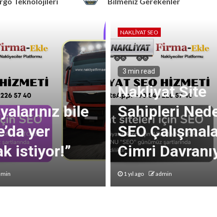
 Teknolojileri
Bilmeniz Gerekenler
NAKLIYAT SEO
3 min read
Nakliyat Site
yalarınız bile
Sahipleri Ned
’da yer
SEO Çalışmala
 istiyor!”
Cimri Davranı
dmin
1 yıl ago
admin