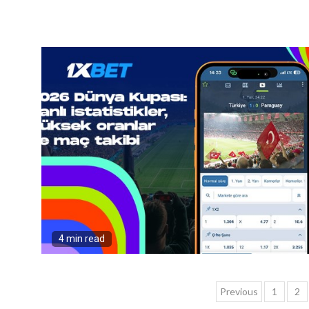
4 min read
Yazı
Previous
1
2