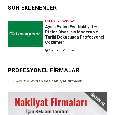
SON EKLENENLER
EVDEN EVE NAKLIYAT
Aydın Evden Eve Nakliyat —
Efeler Diyarı’nın Modern ve
Tarihi Dokusunda Profesyonel
Çözümler
4 ay ago
admin
PROFESYONEL FIRMALAR
– İSTANBUL
evden eve nakliyat
firmaları