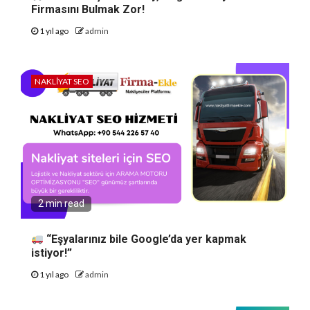
Firmasını Bulmak Zor!
1 yıl ago
admin
NAKLIYAT SEO
2 min read
“Eşyalarınız bile Google’da yer kapmak
istiyor!”
1 yıl ago
admin