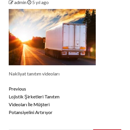
admin
5 yıl ago
Nakliyat tanıtım videoları
Continue
Previous
Reading
Lojistik Şirketleri Tanıtım
Videoları İle Müşteri
Potansiyelini Artırıyor