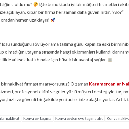
ettiğiniz oldu mu?
İşte bu noktada iyi bir müşteri hizmetleri ekib
 size açıklayan, kibar bir firma her zaman daha güvenilirdir. “Alo?”
a, oradan hemen uzaklaşın!
ç filosu sunduğunu söylüyor ama taşıma günü kapınıza eski bir minib
up olmadığını, taşıma sırasında hangi ekipmanları kullandıklarını 
llikle yüksek katlı binalar için büyük bir avantaj sağlar.
ı bir nakliyat firması mı arıyorsunuz? O zaman
Karamercanlar Nak
 hizmeti, profesyonel ekibi ve güler yüzlü müşteri desteğiyle, taşın
r, hızlı ve güvenli bir şekilde yeni adresinize ulaştırıyorlar. Artık
ar nakliyat
Konya ev taşıma
Konya evden eve taşımacılık
Konya nakliy