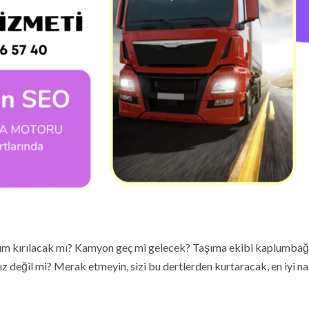
ım kırılacak mı? Kamyon geç mi gelecek? Taşıma ekibi kaplumba
z değil mi? Merak etmeyin, sizi bu dertlerden kurtaracak, en iyi na