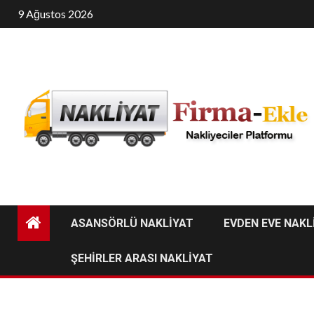
Skip
9 Ağustos 2026
to
content
ASANSÖRLÜ NAKLİYAT
EVDEN EVE NAKL
ŞEHİRLER ARASI NAKLİYAT