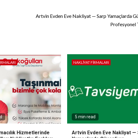
Artvin Evden Eve Nakliyat — Sarp Yamaçlarda Gü
Profesyonel
IRMALARI
NAKLIYAT FIRMALARI
ad
5 min read
macılık Hizmetlerinde
Artvin Evden Eve Nakliyat —