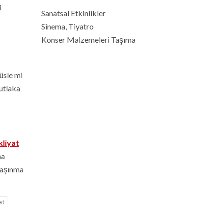
i
Sanatsal Etkinlikler
Sinema, Tiyatro
Konser Malzemeleri Taşıma
üsle mi
mutlaka
liyat
ma
 taşınma
at