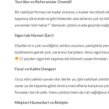
Tecrübe ve Referanslar Önemli!
Bir nakliyat firması ne kadar eskiyse, o kadar tecrübeli ol
taşınma sürecinde ne gibi önlemler alacaklarını çok iyi bi
yorumları kim takar?” demeyin, çünkü orada geçmiş mağdur
Sigortalı Hizmet Şart!
Diyelim ki o çok sevdiğiniz antika vazonuz yanlışlıkla ye
üzülmenize gerek yok, zararınız karşılanır. Ama sigortası
O yüzden sigortalı taşımacılık hizmeti sunan firmaları 
Fiyat ve Kalite Dengesi
Ucuz etin yahnisi yavan olur derler ya, işte nakliyat sektö
sunar ya da taşınma günü ekstra masraflarla karşınıza çıka
firmaları tercih edin. Hem cebinizi hem de ruh sağlığınızı
Müşteri Hizmetleri ve İletişim