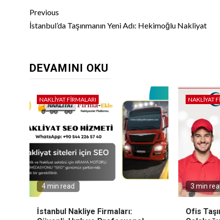
Continue
Previous
Reading
İstanbul’da Taşınmanın Yeni Adı: Hekimoğlu Nakliyat
DEVAMINI OKU
NAKLIYAT FIRMALARI
NAKLIYAT F
4 min read
3 min re
İstanbul Nakliye Firmaları:
Ofis Taşı