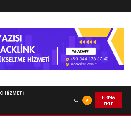
EO HİZMETİ
FİRMA
EKLE