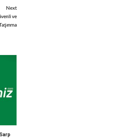
Next
venli ve
 Taşınma
 Sarp