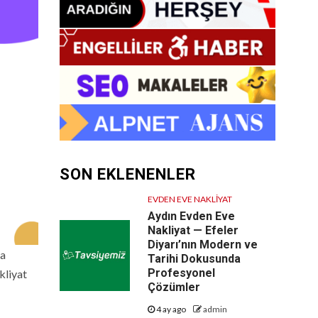
SON EKLENENLER
EVDEN EVE NAKLIYAT
Aydın Evden Eve
Nakliyat — Efeler
Diyarı’nın Modern ve
ğa
Tarihi Dokusunda
Profesyonel
kliyat
Çözümler
4 ay ago
admin