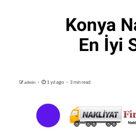
Konya Na
En İyi 
1 yıl ago
admin
3 min read