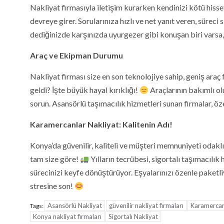
Nakliyat firmasıyla iletişim kurarken kendinizi kötü hiss
devreye girer. Sorularınıza hızlı ve net yanıt veren, süreci
dediğinizde karşınızda uyurgezer gibi konuşan biri vars
Araç ve Ekipman Durumu
Nakliyat firması size en son teknolojiye sahip, geniş ara
geldi? İşte büyük hayal kırıklığı!
Araçlarının bakımlı ol
sorun. Asansörlü taşımacılık hizmetleri sunan firmalar, öze
Karamercanlar Nakliyat: Kalitenin Adı!
Konya’da güvenilir, kaliteli ve müşteri memnuniyeti odakl
tam size göre!
Yılların tecrübesi, sigortalı taşımacılık
sürecinizi keyfe dönüştürüyor. Eşyalarınızı özenle paketliyo
stresine son!
Asansörlü Nakliyat
güvenilir nakliyat firmaları
Karamercanl
Tags:
Konya nakliyat firmaları
Sigortalı Nakliyat