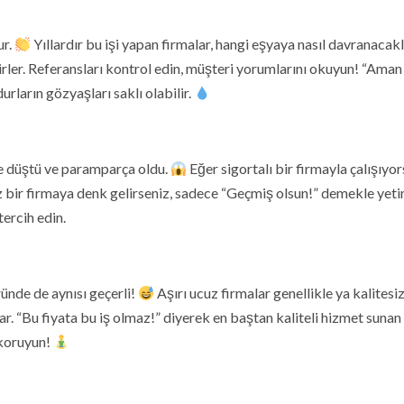
ur.
Yıllardır bu işi yapan firmalar, hangi eşyaya nasıl davranacakl
lirler. Referansları kontrol edin, müşteri yorumlarını okuyun! “Aman
ların gözyaşları saklı olabilir.
re düştü ve paramparça oldu.
Eğer sigortalı bir firmayla çalışıyo
z bir firmaya denk gelirseniz, sadece “Geçmiş olsun!” demekle yetin
tercih edin.
ründe de aynısı geçerli!
Aşırı ucuz firmalar genellikle ya kalitesi
r. “Bu fiyata bu iş olmaz!” diyerek en baştan kaliteli hizmet sunan
 koruyun!