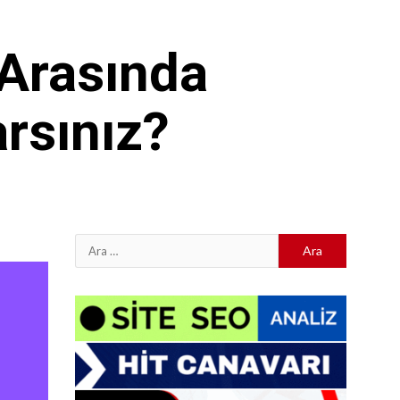
 Arasında
arsınız?
Arama: