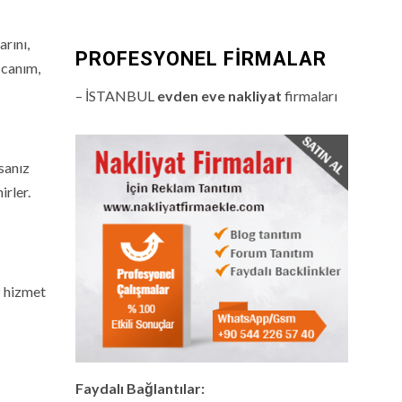
arını,
PROFESYONEL FIRMALAR
 canım,
– İSTANBUL
evden eve nakliyat
firmaları
rsanız
irler.
z hizmet
Faydalı Bağlantılar: