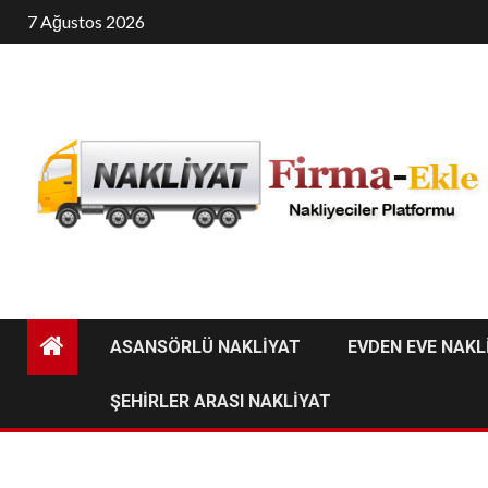
Skip
7 Ağustos 2026
to
content
ASANSÖRLÜ NAKLİYAT
EVDEN EVE NAKL
ŞEHİRLER ARASI NAKLİYAT