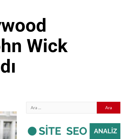
lywood
ohn Wick
dı
Arama: