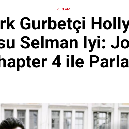
REKLAM
ürk Gurbetçi Hol
u Selman Iyi: J
hapter 4 ile Parla