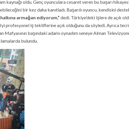
lham kaynağı oldu. Genç oyunculara cesaret veren bu başarı hikayesi
ebileceğini bir kez daha kanıtladı. Başarılı oyuncu, kendisini dest
k halkına armağan ediyorum,”
dedi. Türkiye’deki işlere de açık ol
yi profesyonel iş tekliflerine açık olduğunu da söyledi. Ayrıca tecr
yan Mafyasının başındaki adamı oynadım seneye Alman Televizyo
ıklamalarda bulundu.