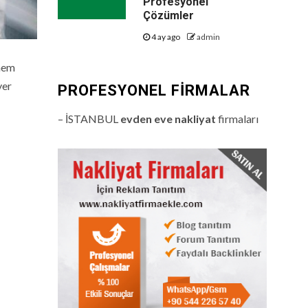
Profesyonel
Çözümler
4 ay ago
admin
 hem
yer
PROFESYONEL FIRMALAR
– İSTANBUL
evden eve nakliyat
firmaları