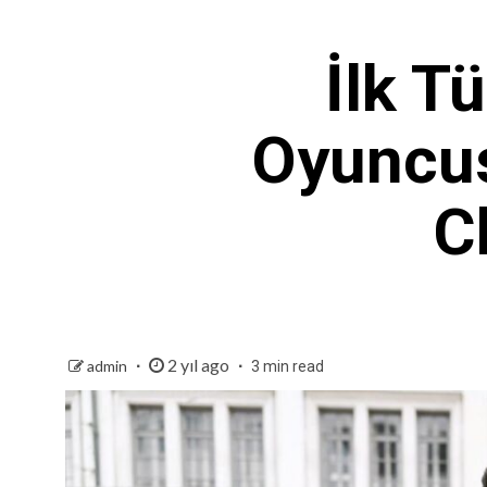
İlk T
Oyuncus
C
2 yıl ago
admin
3 min read