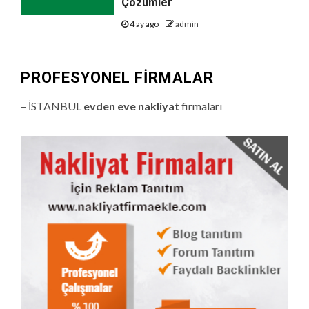
Çözümler
4 ay ago
admin
PROFESYONEL FIRMALAR
– İSTANBUL
evden eve nakliyat
firmaları