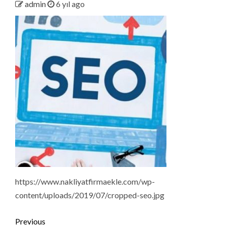
admin
6 yıl ago
https://www.nakliyatfirmaekle.com/wp-
content/uploads/2019/07/cropped-seo.jpg
Continue
Previous