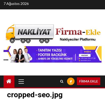
Skip
7 Ağustos 2026
to
content
Primary
FİRMA EKLE
Menu
cropped-seo.jpg