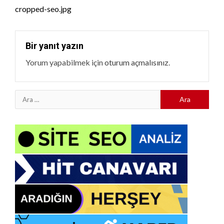
Reading
cropped-seo.jpg
Bir yanıt yazın
Yorum yapabilmek için
oturum açmalısınız
.
Arama: