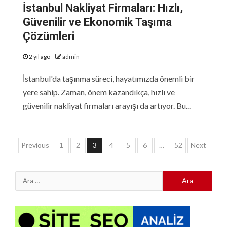
İstanbul Nakliyat Firmaları: Hızlı,
Güvenilir ve Ekonomik Taşıma
Çözümleri
2 yıl ago
admin
İstanbul'da taşınma süreci, hayatımızda önemli bir
yere sahip. Zaman, önem kazandıkça, hızlı ve
güvenilir nakliyat firmaları arayışı da artıyor. Bu...
Yazı
Previous
1
2
3
4
5
6
…
52
Next
sayfalaması
Arama: