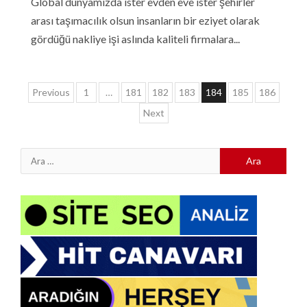
Global dünyamızda ister evden eve ister şehirler
arası taşımacılık olsun insanların bir eziyet olarak
gördüğü nakliye işi aslında kaliteli firmalara...
Yazı
Previous
1
…
181
182
183
184
185
186
sayfalaması
Next
Arama: