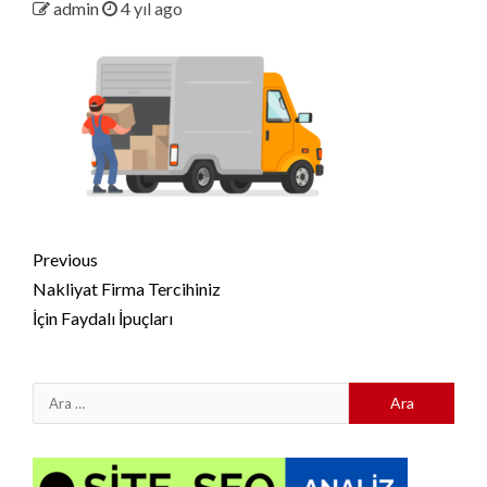
admin
4 yıl ago
Continue
Previous
Reading
Nakliyat Firma Tercihiniz
İçin Faydalı İpuçları
Arama: