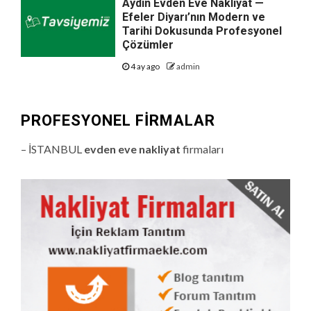
Aydın Evden Eve Nakliyat —
Efeler Diyarı’nın Modern ve
Tarihi Dokusunda Profesyonel
Çözümler
4 ay ago
admin
PROFESYONEL FIRMALAR
– İSTANBUL
evden eve nakliyat
firmaları